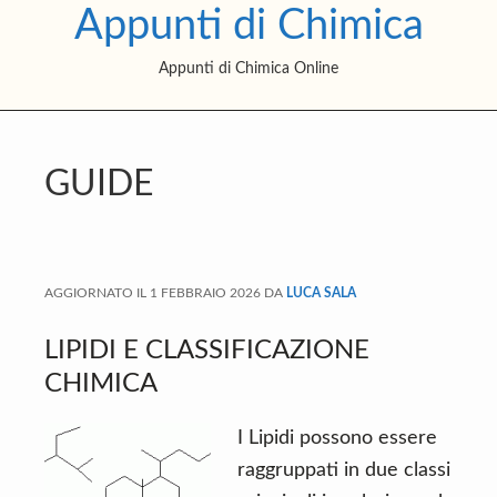
Appunti di Chimica
S
S
S
k
k
k
Appunti di Chimica Online
i
i
i
p
p
p
t
t
t
o
o
o
GUIDE
m
p
f
a
r
o
i
i
o
AGGIORNATO IL
1 FEBBRAIO 2026
DA
LUCA SALA
n
m
t
c
a
e
LIPIDI E CLASSIFICAZIONE
o
r
r
CHIMICA
n
y
t
s
I Lipidi possono essere
e
i
raggruppati in due classi