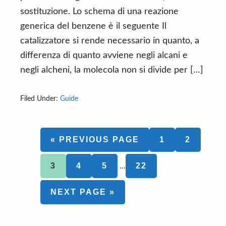
sostituzione. Lo schema di una reazione
generica del benzene è il seguente Il
catalizzatore si rende necessario in quanto, a
differenza di quanto avviene negli alcani e
negli alcheni, la molecola non si divide per […]
Filed Under:
Guide
GO
PAGE
PAGE
«
PREVIOUS PAGE
1
2
TO
Interim
PAGE
PAGE
PAGE
PAGE
3
4
5
22
…
pages
omitted
GO
NEXT PAGE »
TO