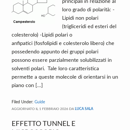
n
d
principali in relazione al
t
e
loro grado di polarità: -
b
Lipidi non polari
a
(trigliceridi ed esteri del
r
colesterolo) -Lipidi polari o
anfipatici (fosfolipidi e colesterolo libero) che
possedendo appunto dei gruppi polari
possono essere parzialmente solubilizzati in
solventi polari. Tale loro caratteristica
permette a queste molecole di orientarsi in un
piano con […]
Filed Under:
Guide
AGGIORNATO IL
1 FEBBRAIO 2026
DA
LUCA SALA
EFFETTO TUNNEL E