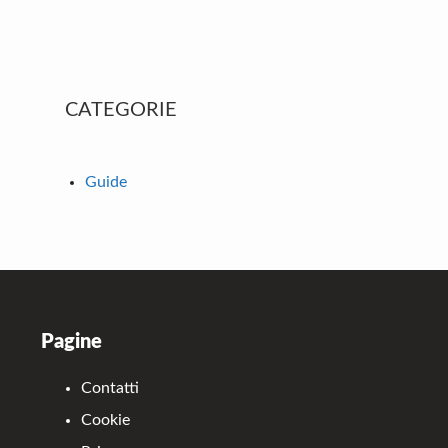
Primary
CATEGORIE
Sidebar
Guide
Footer
Pagine
Contatti
Cookie