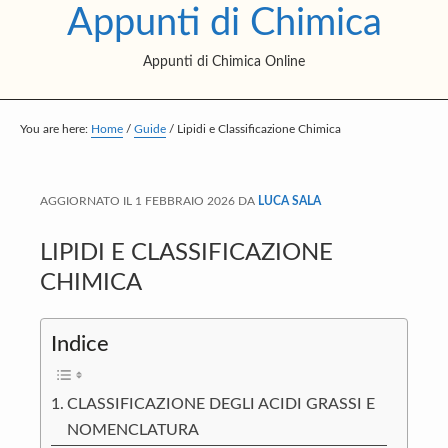
Appunti di Chimica
S
S
S
k
k
k
Appunti di Chimica Online
i
i
i
p
p
p
t
t
t
You are here:
Home
/
Guide
/
Lipidi e Classificazione Chimica
o
o
o
m
p
f
AGGIORNATO IL
1 FEBBRAIO 2026
DA
LUCA SALA
a
r
o
i
i
o
LIPIDI E CLASSIFICAZIONE
n
m
t
CHIMICA
c
a
e
o
r
r
Indice
n
y
t
s
CLASSIFICAZIONE DEGLI ACIDI GRASSI E
e
i
NOMENCLATURA