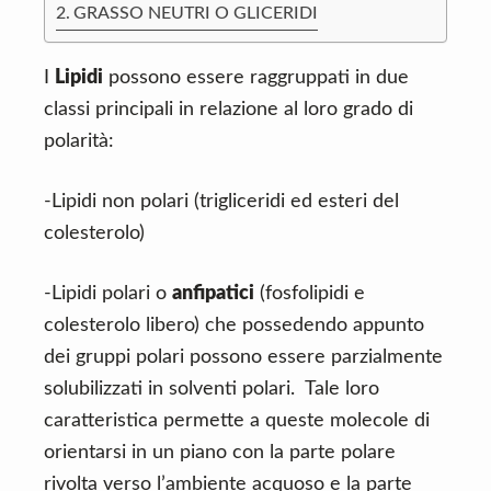
n
d
GRASSO NEUTRI O GLICERIDI
t
e
b
I
Lipidi
possono essere raggruppati in due
a
classi principali in relazione al loro grado di
r
polarità:
-Lipidi non polari (trigliceridi ed esteri del
colesterolo)
-Lipidi polari o
anfipatici
(fosfolipidi e
colesterolo libero) che possedendo appunto
dei gruppi polari possono essere parzialmente
solubilizzati in solventi polari. Tale loro
caratteristica permette a queste molecole di
orientarsi in un piano con la parte polare
rivolta verso l’ambiente acquoso e la parte