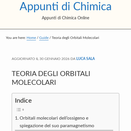
Appunti di Chimica
S
S
S
k
k
k
Appunti di Chimica Online
i
i
i
p
p
p
t
t
t
You are here:
Home
/
Guide
/
Teoria degli Orbitali Molecolari
o
o
o
m
p
f
AGGIORNATO IL
30 GENNAIO 2026
DA
LUCA SALA
a
r
o
i
i
o
TEORIA DEGLI ORBITALI
n
m
t
MOLECOLARI
c
a
e
o
r
r
Indice
n
y
t
s
Orbitali molecolari dell’ossigeno e
e
i
spiegazione del suo paramagnetismo