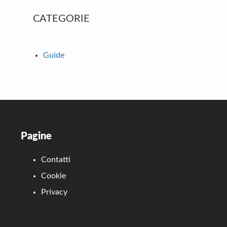
Primary
CATEGORIE
Sidebar
Guide
Footer
Pagine
Contatti
Cookie
Privacy