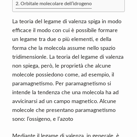
n
d
Orbitale molecolare dell’idrogeno
t
e
b
La teoria del legame di valenza spiga in modo
a
efficace il modo con cui è possibile formare
r
un legame tra due o più elementi, e della
forma che la molecola assume nello spazio
tridimensionle. La teoria del legame di valenza
non spiega, però, le proprietà che alcune
molecole possiedono come, ad esempio, il
paramagnetismo. Per paramagnetismo si
intende la tendenza che una molecola ha ad
avvicinarsi ad un campo magnetico. Alcune
molecole che presentano paramagnetismo
sono: l’ossigeno, e l’azoto
Mediante il legame di valenza, in generale, è