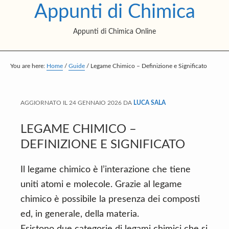
Appunti di Chimica
S
S
S
k
k
k
Appunti di Chimica Online
i
i
i
p
p
p
t
t
t
You are here:
Home
/
Guide
/
Legame Chimico – Definizione e Significato
o
o
o
m
p
f
AGGIORNATO IL
24 GENNAIO 2026
DA
LUCA SALA
a
r
o
i
i
o
LEGAME CHIMICO –
n
m
t
DEFINIZIONE E SIGNIFICATO
c
a
e
Il legame chimico è l’interazione che tiene
o
r
r
uniti atomi e molecole. Grazie al legame
n
y
chimico è possibile la presenza dei composti
t
s
ed, in generale, della materia.
e
i