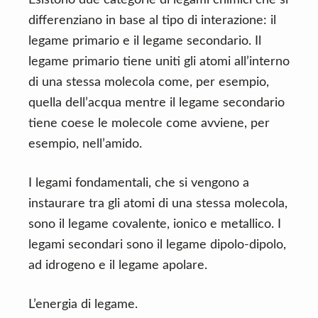
Esistono due categorie di legami chimici che si
n
d
differenziano in base al tipo di interazione: il
t
e
legame primario e il legame secondario. Il
b
legame primario tiene uniti gli atomi all’interno
a
di una stessa molecola come, per esempio,
r
quella dell’acqua mentre il legame secondario
tiene coese le molecole come avviene, per
esempio, nell’amido.
I legami fondamentali, che si vengono a
instaurare tra gli atomi di una stessa molecola,
sono il legame covalente, ionico e metallico. I
legami secondari sono il legame dipolo-dipolo,
ad idrogeno e il legame apolare.
L’energia di legame.