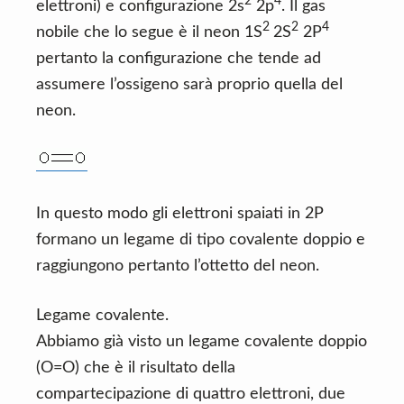
2
4
elettroni) e configurazione 2s
2p
. Il gas
2
2
4
nobile che lo segue è il neon 1S
2S
2P
pertanto la configurazione che tende ad
assumere l’ossigeno sarà proprio quella del
neon.
In questo modo gli elettroni spaiati in 2P
formano un legame di tipo covalente doppio e
raggiungono pertanto l’ottetto del neon.
Legame covalente.
Abbiamo già visto un legame covalente doppio
(O=O) che è il risultato della
compartecipazione di quattro elettroni, due