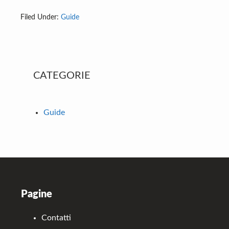
Filed Under:
Guide
Primary
CATEGORIE
Sidebar
Guide
Footer
Pagine
Contatti