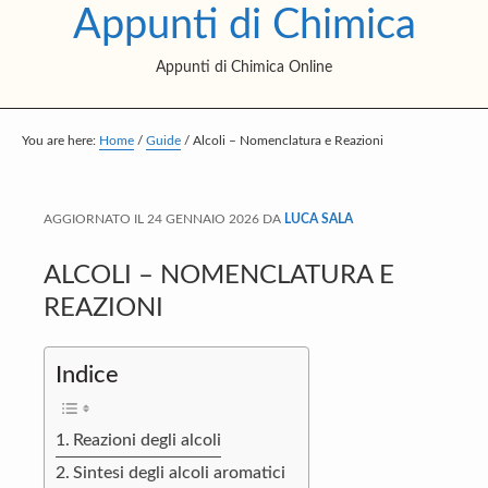
Appunti di Chimica
S
S
S
k
k
k
Appunti di Chimica Online
i
i
i
p
p
p
t
t
t
You are here:
Home
/
Guide
/
Alcoli – Nomenclatura e Reazioni
o
o
o
m
p
f
AGGIORNATO IL
24 GENNAIO 2026
DA
LUCA SALA
a
r
o
i
i
o
ALCOLI – NOMENCLATURA E
n
m
t
REAZIONI
c
a
e
o
r
r
Indice
n
y
t
s
Reazioni degli alcoli
e
i
Sintesi degli alcoli aromatici