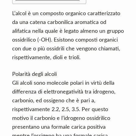
n
d
t
e
L’alcol è un composto organico caratterizzato
b
da una catena carbonilica aromatica od
a
alifatica nella quale è legato almeno un gruppo
r
ossidrilico (-OH). Esistono composti organici
con due o più ossidrili che vengono chiamati,
rispettivamente, dioli e trioli.
Polarità degli alcoli
Gli alcoli sono molecole polari in virtù della
differenza di elettronegatività tra idrogeno,
carbonio, ed ossigeno che è pari a,
rispettivamente 2.2, 2.5, 3.5. Per questo
motivo il carbonio e l’idrogeno ossidrilico
presentano una formale carica positiva