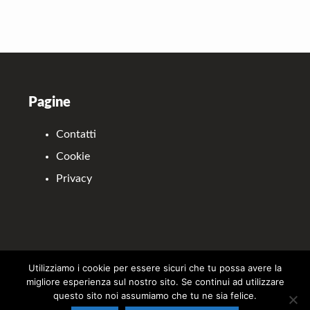
Footer
Pagine
Contatti
Cookie
Privacy
Utilizziamo i cookie per essere sicuri che tu possa avere la
Il sito partecipa a programmi di affiliazione come il Programma Affiliazione
migliore esperienza sul nostro sito. Se continui ad utilizzare
Amazon EU, un programma di affiliazione che permette ai siti web di
questo sito noi assumiamo che tu ne sia felice.
percepire una commissione pubblicitaria pubblicizzando e fornendo link al