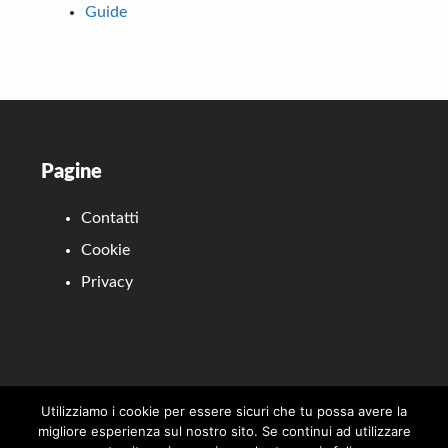
Guide
Footer
Pagine
Contatti
Cookie
Privacy
Utilizziamo i cookie per essere sicuri che tu possa avere la
Il sito partecipa a programmi di affiliazione come il Programma Affiliazione
migliore esperienza sul nostro sito. Se continui ad utilizzare
Amazon EU, un programma di affiliazione che permette ai siti web di