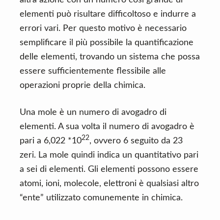
altra azione con un numero così grande di
n
d
elementi può risultare difficoltoso e indurre a
t
e
errori vari. Per questo motivo è necessario
b
semplificare il più possibile la quantificazione
a
delle elementi, trovando un sistema che possa
r
essere sufficientemente flessibile alle
operazioni proprie della chimica.
Una mole è un numero di avogadro di
elementi. A sua volta il numero di avogadro è
22
pari a 6,022 *10
, ovvero 6 seguito da 23
zeri. La mole quindi indica un quantitativo pari
a sei di elementi. Gli elementi possono essere
atomi, ioni, molecole, elettroni è qualsiasi altro
“ente” utilizzato comunemente in chimica.