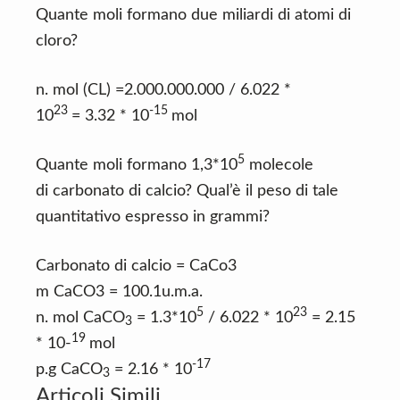
Quante moli formano due miliardi di atomi di
cloro?
n. mol (CL) =2.000.000.000 / 6.022 *
23
-15
10
= 3.32 * 10
mol
5
Quante moli formano 1,3*10
molecole
di carbonato di calcio? Qual’è il peso di tale
quantitativo espresso in grammi?
Carbonato di calcio = CaCo3
m CaCO3 = 100.1u.m.a.
5
23
n. mol CaCO
= 1.3*10
/ 6.022 * 10
= 2.15
3
19
* 10-
mol
-17
p.g CaCO
= 2.16 * 10
3
Articoli Simili