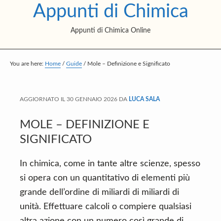
Appunti di Chimica
S
S
S
k
k
k
Appunti di Chimica Online
i
i
i
p
p
p
t
t
t
You are here:
Home
/
Guide
/
Mole – Definizione e Significato
o
o
o
m
p
f
AGGIORNATO IL
30 GENNAIO 2026
DA
LUCA SALA
a
r
o
i
i
o
MOLE – DEFINIZIONE E
n
m
t
SIGNIFICATO
c
a
e
In chimica, come in tante altre scienze, spesso
o
r
r
si opera con un quantitativo di elementi più
n
y
grande dell’ordine di miliardi di miliardi di
t
s
unità. Effettuare calcoli o compiere qualsiasi
e
i