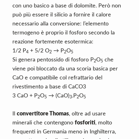
con uno basico a base di dolomite. Però non
può più essere il silicio a fornire il calore
necessario alla conversione: l’elemento
termogeno è proprio il fosforo secondo la
reazione fortemente esotermica:
1/2 P
+ 5/2 O
→ P
O
4
2
2
5
Si genera pentossido di fosforo P
O
che
2
5
viene poi bloccato da una scoria basica per
CaO e compatibile col refrattario del
rivestimento a base di CaCO3
3 CaO + P
O
→ (CaO)
.P
O
2
5
3
2
5
Il
convertitore Thomas
, oltre ad usare
minerali che contengono
fosforiti
, molto
frequenti in Germania meno in Inghilterra,