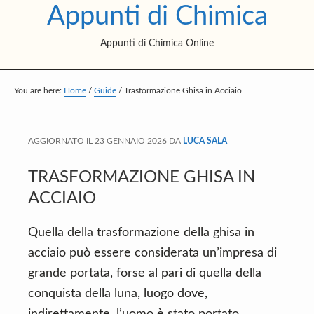
Appunti di Chimica
S
S
S
k
k
k
Appunti di Chimica Online
i
i
i
p
p
p
t
t
t
You are here:
Home
/
Guide
/
Trasformazione Ghisa in Acciaio
o
o
o
m
p
f
AGGIORNATO IL
23 GENNAIO 2026
DA
LUCA SALA
a
r
o
i
i
o
TRASFORMAZIONE GHISA IN
n
m
t
ACCIAIO
c
a
e
Quella della trasformazione della ghisa in
o
r
r
acciaio può essere considerata un’impresa di
n
y
grande portata, forse al pari di quella della
t
s
conquista della luna, luogo dove,
e
i