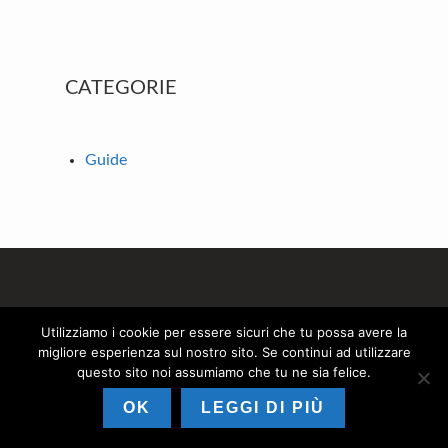
Primary
CATEGORIE
Sidebar
Guide
Footer
Pagine
Utilizziamo i cookie per essere sicuri che tu possa avere la
migliore esperienza sul nostro sito. Se continui ad utilizzare
Contatti
questo sito noi assumiamo che tu ne sia felice.
Cookie
OK
LEGGI DI PIÙ
Privacy