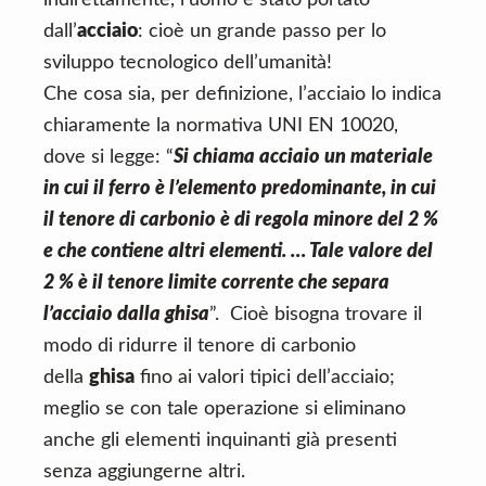
indirettamente, l’uomo è stato portato
n
d
dall’
acciaio
: cioè un grande passo per lo
t
e
sviluppo tecnologico dell’umanità!
b
Che cosa sia, per definizione, l’acciaio lo indica
a
chiaramente la normativa UNI EN 10020,
r
dove si legge: “
Si chiama acciaio un materiale
in cui il ferro è l’elemento predominante, in cui
il tenore di carbonio è di regola minore del 2 %
e che contiene altri elementi. … Tale valore del
2 % è il tenore limite corrente che separa
l’acciaio dalla ghisa
”. Cioè bisogna trovare il
modo di ridurre il tenore di carbonio
della
ghisa
fino ai valori tipici dell’acciaio;
meglio se con tale operazione si eliminano
anche gli elementi inquinanti già presenti
senza aggiungerne altri.