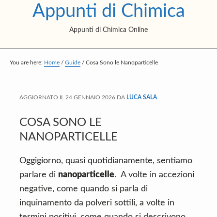
Appunti di Chimica
S
S
S
k
k
k
Appunti di Chimica Online
i
i
i
p
p
p
t
t
t
You are here:
Home
/
Guide
/
Cosa Sono le Nanoparticelle
o
o
o
m
p
f
AGGIORNATO IL
24 GENNAIO 2026
DA
LUCA SALA
a
r
o
i
i
o
COSA SONO LE
n
m
t
NANOPARTICELLE
c
a
e
Oggigiorno, quasi quotidianamente, sentiamo
o
r
r
parlare di
nanoparticelle
. A volte in accezioni
n
y
negative, come quando si parla di
t
s
inquinamento da polveri sottili, a volte in
e
i