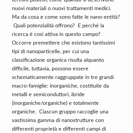
termini positivi, come quando si descrivono
n
d
nuovi materiali o nuovi trattamenti medici.
t
e
Ma da cosa e come sono fatte le nano-entità?
b
Quali potenzialità offrono? E perché la
a
ricerca è così attiva in questo campo?
r
Occorre premettere che esistono tantissimi
tipi di nanoparticelle, per cui una
classificazione organica risulta alquanto
difficile, tuttavia, possono essere
schematicamente raggruppate in tre grandi
macro-famiglie: inorganiche, costituite da
metalli e semiconduttori, ibride
(inorganiche/organiche) e totalmente
organiche. Ciascun gruppo raccoglie una
vastissima gamma di nanostrutture con
differenti proprietà e differenti campi di